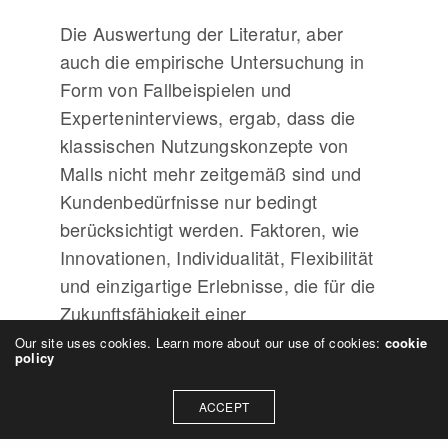
Die Auswertung der Literatur, aber
auch die empirische Untersuchung in
Form von Fallbeispielen und
Experteninterviews, ergab, dass die
klassischen Nutzungskonzepte von
Malls nicht mehr zeitgemäß sind und
Kundenbedürfnisse nur bedingt
berücksichtigt werden. Faktoren, wie
Innovationen, Individualität, Flexibilität
und einzigartige Erlebnisse, die für die
Zukunftsfähigkeit einer
Gewerbeimmobilie essentiell sind,
Our site uses cookies. Learn more about our use of cookies:
cookie
policy
fehlen bislang und sind nur in
Ausnahmen erkennbar.
ACCEPT